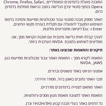
התוכנה פועלת בדפדפנים הפופולריים: Chrome, Firefox, Safari,
Opera בכפוף (תנאי יצרן) הגלישה במצב נגישות מומלצת בדפדפן
כרום.
האתר מספק מבנה סמנטי עבור טכנולוגיות מסייעות ותמיכה בדפוס
השימוש המקובל להפעלה עם מקלדת בעזרת מקשי החיצים,
Enter ו- Esc ליציאה מתפריטים וחלונות.
לצורך קבלת חווית גלישה מיטבית עם תוכנת הקראת מסך, אנו
ממליצים לשימוש בתוכנת NVDA העדכנית ביותר.
תיקונים והתאמות שבוצעו באתר:
התאמה לקורא מסך – התאמת האתר עבור טכנולוגיות מסייעות כגון
NVDA , JAWS
אמצעי הניווט באתר פשוטים וברורים.
תכני האתר כתובים באופן ברור, מסודר והיררכי.
האתר מותאם לצפייה בדפדפנים מודרניים.
התאמת האתר לתצוגה תואמת מגוון מסכים ורזולוציות.
כל הדפים באתר בעלי מבנה קבוע (1H/2H/3H וכו').