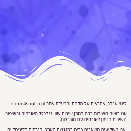
לינוי ענבר, אחראית על הקמת והפעלת אתר home4soul.co.il
אנו רואים חשיבות רבה במתן שירות שוויוני לכלל האזרחים ובשיפור
השירות הניתן לאזרחים עם מוגבלות.
אנו משקיעים משאבים רבים בהנגשת האתר והנכסים הדיגיטליים