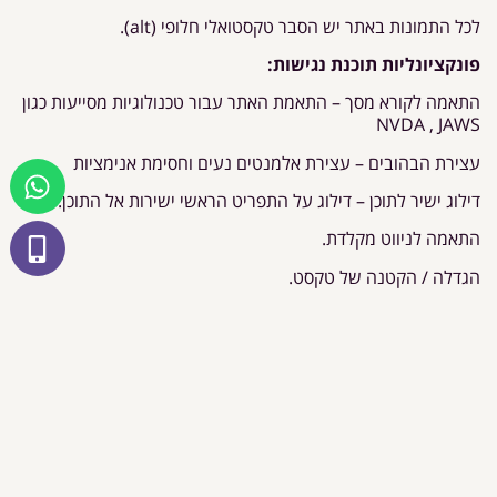
לכל התמונות באתר יש הסבר טקסטואלי חלופי (alt).
פונקציונליות תוכנת נגישות:
התאמה לקורא מסך – התאמת האתר עבור טכנולוגיות מסייעות כגון
NVDA , JAWS
עצירת הבהובים – עצירת אלמנטים נעים וחסימת אנימציות
דילוג ישיר לתוכן – דילוג על התפריט הראשי ישירות אל התוכן.
התאמה לניווט מקלדת.
הגדלה / הקטנה של טקסט.
ריווח בין אותיות / מילים / שורות.
ניגודיות וצבע – גבוהה, הפוכה, שחור לבן.
גופן קריא.
הדגשת קישורים.
מדריך קריאה.