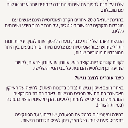
שלנו על מנת להפוך את שירותי החברה לזמינים יותר עבור אנשים
עם מוגבלות.
במדינת ישראל כ-20 אחוזים מקרב האוכלוסייה הינם אנשים עם
מוגבלות הזקוקים לנגישות דיגיטלית, על מנת לצרוך מידע ושירותים
כללים.
הנגשת האתר של לינוי ענבר, נועדה להפוך אותו לזמין, ידידותי ונוח
יותר לשימוש עבור אוכלוסיות עם צרכים מיוחדים, הנובעים בין היתר
ממוגבלויות מוטוריות שונות,
לקויות קוגניטיביות, קוצר רואי, עיוורון או עיוורון צבעים, לקויות
שמיעה וכן אוכלוסייה הנמנית על בני הגיל השלישי.
כיצד עוברים למצב נגיש?
באתר מוצב אייקון נגישות (בד"כ בדפנות האתר). לחיצה על האייקון
מאפשרת פתיחת של תפריט הנגישות. לאחר בחירת הפונקציה
המתאימה בתפריט יש להמתין לטעינת הדף ולשינוי הרצוי בתצוגה
(במידת הצורך).
במידה ומעוניינים לבטל את הפעולה, יש ללחוץ על הפונקציה
בתפריט פעם שניה. בכל מצב, ניתן לאפס הגדרות נגישות.