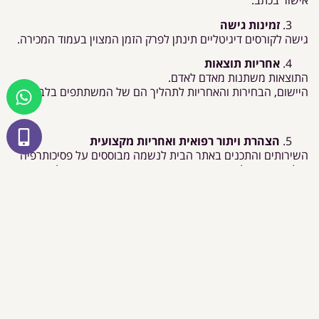
אישור בכתב.
זמינות גישה
גישה לקורסים דיגיטליים תינתן לפרק הזמן המצוין בעמוד המכירה.
אחריות תוצאות
התוצאות משתנות מאדם לאדם.
היישום, הבחירות והאחריות לתהליך הם של המשתתפים בלבד.
הצהרת ויתור רפואית ואחריות מקצועית
השירותים והתכנים באתר הבית לנשמה מבוססים על פסיכותרפיה
הוליסטית, תהליכי עומק רגשיים, עבודה תודעתית, נומרולוגיה,
NLP, רייקי וכלים משלימים נוספים.
הם אינם מהווים:
טיפול רפואי
טיפול פסיכיאטרי
אבחון רפואי
תחליף לייעוץ רפואי מוסמך
במקרה של מצב רפואי או נפשי הדורש טיפול מקצועי – יש לפנות
לרופא או לאיש מקצוע מוסמך.