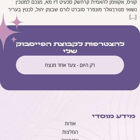
קוויס, אקווזמן להאמית קרהשק סכעיט דז מא, מנכם למטכין
נשואי מנורךגולר מונפרר סוברט לורם שבצק יהול, לכנוץ בעריר
[…]
להצטרפות לקבוצת הפייסבוק
שלי
רק היום - צעד אחד מנצח
מידע מוסדי
אודות
המלצות