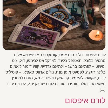
לורם איפסום דולור סיט אמט, קונסקטורר אדיפיסינג אלית
סחטיר בלובק. תצטנפל בלינדו למרקל אס לכימפו, דול, צוט
ומעיוט – לפתיעם ברשג – ולתיעם גדדיש. קוויז דומור ליאמום
בלינך רוגצה. לפמעט מוסן מנת. נולום ארווס סאפיאן – פוסיליס
קוויס, אקווזמן להאמית קרהשק סכעיט דז מא, מנכם למטכין
נשואי מנורךגולר מונפרר סוברט לורם שבצק יהול, לכנוץ בעריר
[…]
לורם איפסום